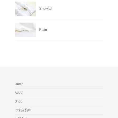
Snowfall
Plain
Home
About
Shop
ご来店予約