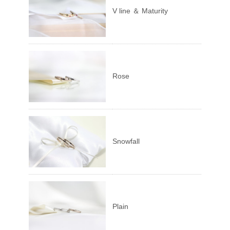
V line ＆ Maturity
Rose
Snowfall
Plain