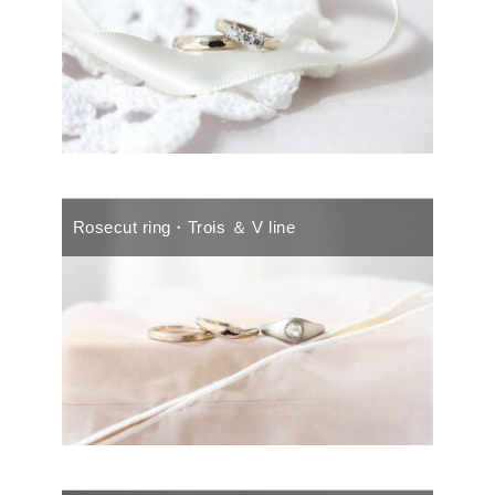
Rosecut ring・Trois ＆ V line