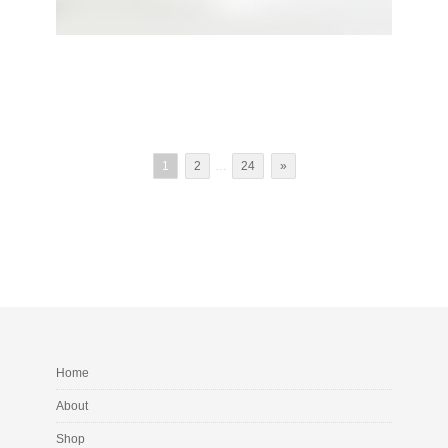
1
2
…
24
»
Home
About
Shop