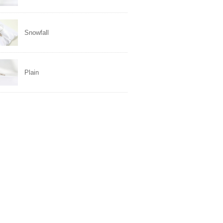
Snowfall
Plain