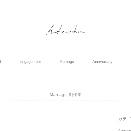
t
Engagement
Marriage
Anniversary
Marriage
,
制作集
カテ
Annive