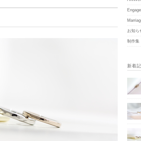
Engag
Marria
お知ら
制作集
新着