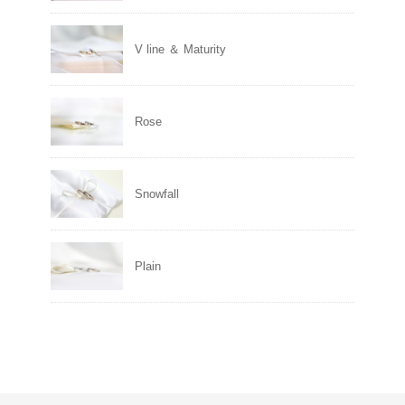
V line ＆ Maturity
Rose
Snowfall
Plain