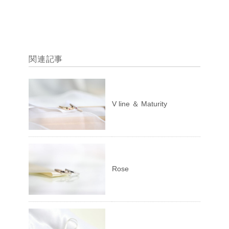
関連記事
V line ＆ Maturity
Rose