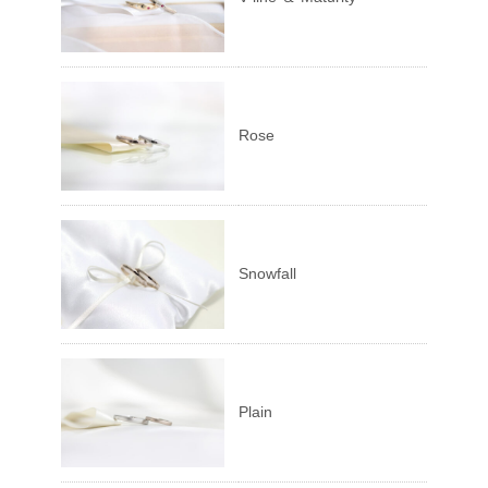
Rose
Snowfall
Plain