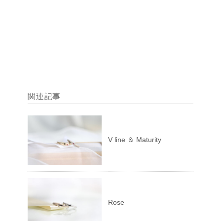
関連記事
V line ＆ Maturity
Rose