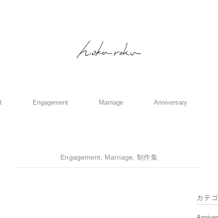
t
Engagement
Marriage
Anniversary
Engagement
,
Marriage
,
制作集
カテ
Annive