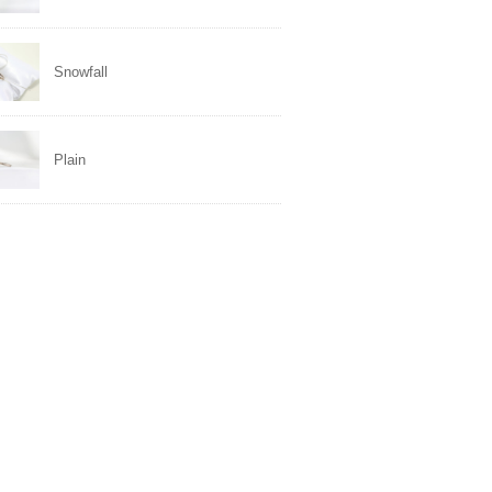
Snowfall
Plain