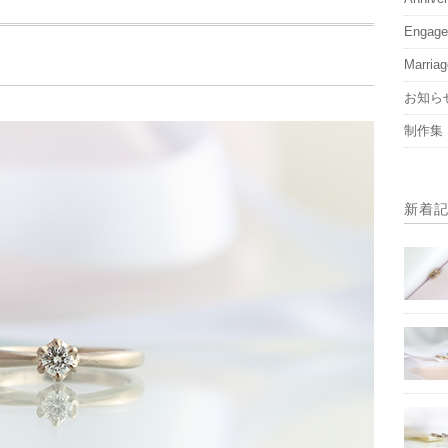
Engag
Marria
お知ら
制作集
新着