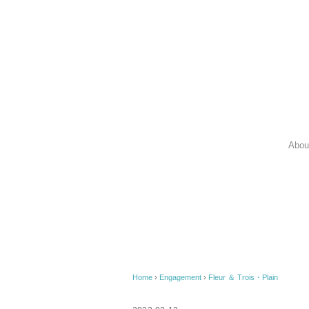
Abou
Home
›
Engagement
›
Fleur ＆ Trois・Plain