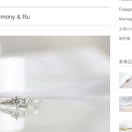
Engag
ny & Ru
Marria
お知ら
制作集
新着