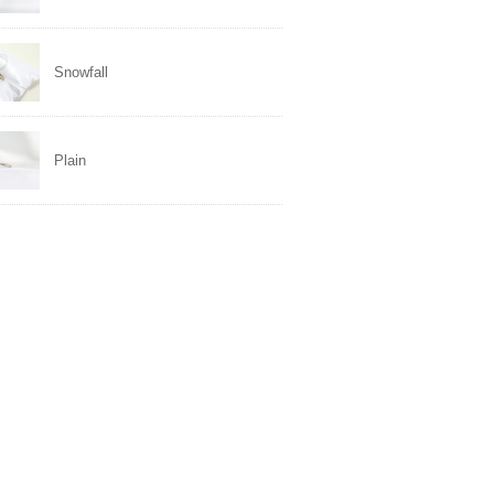
Snowfall
Plain