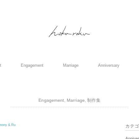
t
Engagement
Marriage
Anniversary
Engagement
,
Marriage
,
制作集
ny & Ru
カテ
Annive