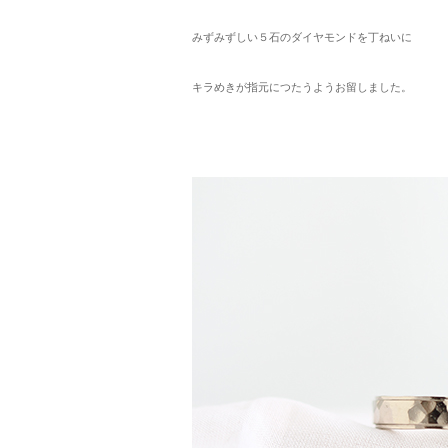
みずみずしい５石のダイヤモンドを丁ねいに
キラめきが指元につたうようお留しました。